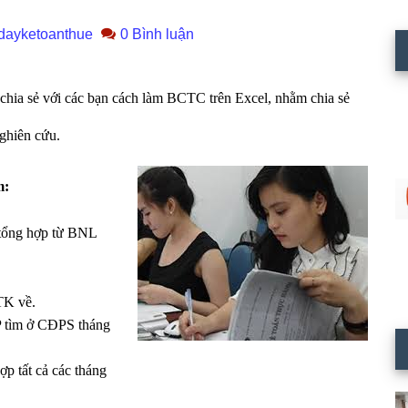
dayketoanthue
0 Bình luận
chia sẻ với các bạn cách làm BCTC trên Excel, nhằm chia sẻ
nghiên cứu.
m:
u tổng hợp từ BNL
TK về.
 tìm ở CĐPS tháng
p tất cả các tháng