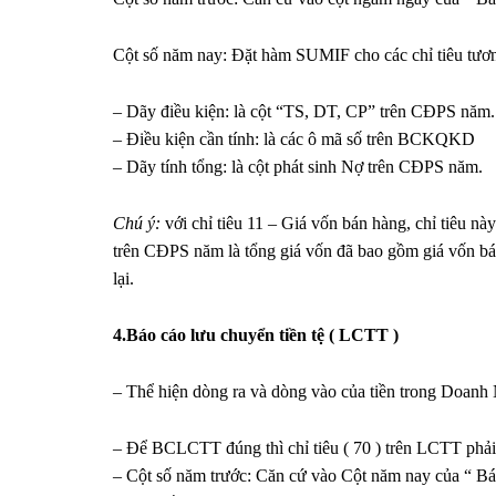
Cột số năm nay: Đặt hàm SUMIF cho các chỉ tiêu tươn
– Dãy điều kiện: là cột “TS, DT, CP” trên CĐPS năm.
– Điều kiện cần tính: là các ô mã số trên BCKQKD
– Dãy tính tổng: là cột phát sinh Nợ trên CĐPS năm.
Chú ý:
với chỉ tiêu 11 – Giá vốn bán hàng, chỉ tiêu nà
trên CĐPS năm là tổng giá vốn đã bao gồm giá vốn bán h
lại.
4.Báo cáo lưu chuyển tiền tệ ( LCTT )
– Thể hiện dòng ra và dòng vào của tiền trong Doanh
– Để BCLCTT đúng thì chỉ tiêu ( 70 ) trên LCTT phải
– Cột số năm trước: Căn cứ vào Cột năm nay của “ Báo