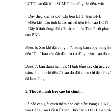
LCTT bạn đặt hàm SUMIF cho từng chỉ tiêu, với:
– Dãy điều kiện là cột “Chỉ tiêu lcTT” trên BNL
– Điều kiện cần tính là các mã số trên Báo cáo LCTT
– Dãy ô tính tổng: đối với các chỉ tiêu Thu là cột phát
của BNL
Bước 6:
Sau khi đặt công thức xong bạn copy công thức
tiêu “Chi” bạn cần đặt dấu trừ (-) đằng trước, sau đó c
Bước 7:
bạn dùng hàm SUM tính tổng các chỉ tiêu 20, 30
năm. Tính ra chỉ tiêu 70 sau đó đối chiếu chỉ tiêu 7
đã làm đúng.
5. Thuyết minh báo cáo tài chính :
Là báo cáo giải thích thêm cho các biểu: bảng CĐKT,
vào Bảng Cân Đối Kế Toán, Báo cáo KQKD, Báo cáo 