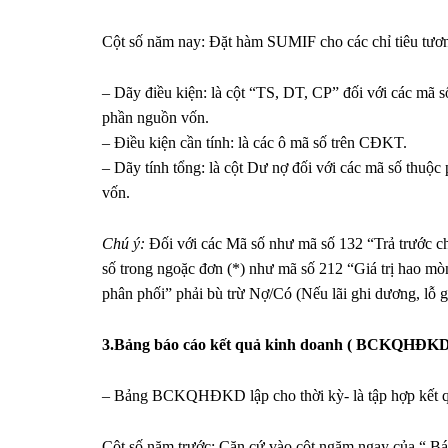
Cột số năm nay: Đặt hàm SUMIF cho các chỉ tiêu tươn
– Dãy điều kiện: là cột “TS, DT, CP” đối với các mã 
phần nguồn vốn.
– Điều kiện cần tính: là các ô mã số trên CĐKT.
– Dãy tính tổng: là cột Dư nợ đối với các mã số thuộc
vốn.
Chú ý:
Đối với các Mã số như mã số 132 “Trả trước c
số trong ngoặc đơn (*) như mã số 212 “Giá trị hao mò
phân phối” phải bù trừ Nợ/Có (Nếu lãi ghi dương, lỗ g
3.Bảng báo cáo kết quả kinh doanh ( BCKQHĐK
– Bảng BCKQHĐKD lập cho thời kỳ- là tập hợp kết 
Cột số năm trước: Căn cứ vào cột ngăm ngay của “ Bá