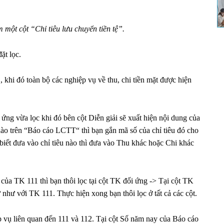
một cột “Chỉ tiêu lưu chuyển tiền tệ”.
đặt lọc.
khi đó toàn bộ các nghiệp vụ về thu, chi tiền mặt được hiện
ứng vừa lọc khi đó bên cột Diễn giải sẽ xuất hiện nội dung của
nào trên “Báo cáo LCTT“ thì bạn gắn mã số của chỉ tiêu đó cho
iết đưa vào chỉ tiêu nào thì đưa vào Thu khác hoặc Chi khác
của TK 111 thì bạn thôi lọc tại cột TK đối ứng -> Tại cột TK
như với TK 111. Thực hiện xong bạn thôi lọc ở tất cả các cột.
ệp vụ liên quan đến 111 và 112. Tại cột Số năm nay của Báo cáo