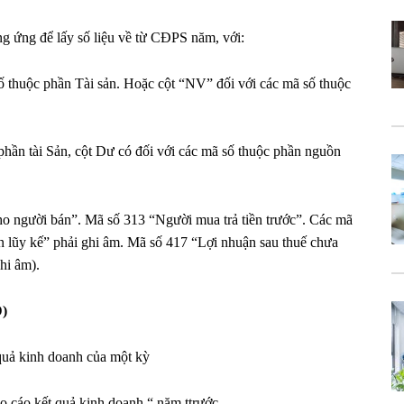
g ứng để lấy số liệu về từ CĐPS năm, với:
số thuộc phần Tài sản. Hoặc cột “NV” đối với các mã số thuộc
 phần tài Sản, cột Dư có đối với các mã số thuộc phần nguồn
ho người bán”. Mã số 313 “Người mua trả tiền trước”. Các mã
n lũy kế” phải ghi âm. Mã số 417 “Lợi nhuận sau thuế chưa
hi âm).
D)
quả kinh doanh của một kỳ
o cáo kết quả kinh doanh “ năm ttrước