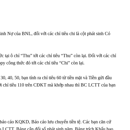
 sinh Nợ của BNL, đối với các chỉ tiêu chi là cột phát sinh Có
 tại ô chỉ “Thu” tới các chỉ tiêu “Thu” còn lại. Đối với các chỉ
opy công thức đó tới các chỉ tiêu “Chi” còn lại.
, 40, 50, bạn tính ra chỉ tiêu 60 từ tiền mặt và Tiền gửi đầu
0 với chỉ tiêu 110 trên CĐKT mà khớp nhau thì BC LCTT của bạn
 báo cáo KQKD, Báo cáo lưu chuyển tiền tệ. Các bạn căn cứ
LCTT, Bảng cân đối số phát sinh năm, Bảng trích Khấu hao