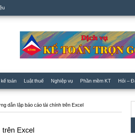
iệu
 kế toán
Luật thuế
Nghiệp vụ
Phần mềm KT
Hỏi – 
T
P
g dẫn lập báo cáo tài chính trên Excel
ki
S
 trên Excel