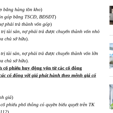
p bằng hàng tồn kho
)
ốn góp bằng TSCĐ, BĐSĐT
)
nợ phải trả thành vốn góp
)
trị tài sản, nợ phải trả được chuyển thành vốn nhỏ
ủa chủ sở hữu
).
trị tài sản, nợ phải trả được chuyển thành vốn lớn
ủa chủ sở hữu
).
 cổ phiếu huy động vốn từ các cổ đông
các cổ đông với giá phát hành theo mệnh giá cổ
h giá
)
 cổ phiếu phổ thông có quyền biểu quyết trên TK
1112
).