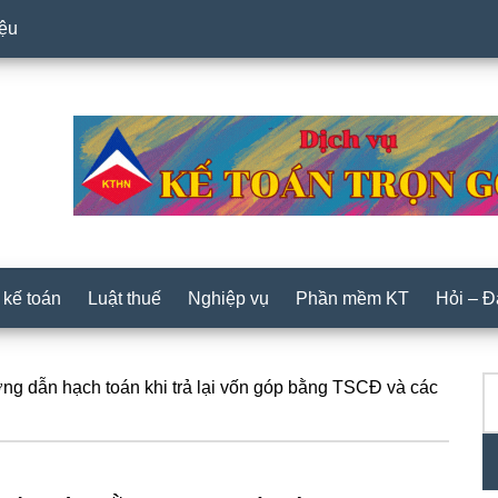
iệu
 kế toán
Luật thuế
Nghiệp vụ
Phần mềm KT
Hỏi – 
T
P
g dẫn hạch toán khi trả lại vốn góp bằng TSCĐ và các
ki
S