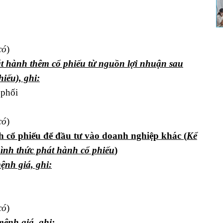
có
)
t hành thêm cổ phiếu từ nguồn lợi nhuận sau
iếu), ghi:
 phối
có
)
 cổ phiếu để đầu tư vào doanh nghiệp khác (
Kể
ình thức phát hành cổ phiếu
)
ệnh giá, ghi:
có
)
mệnh giá, ghi: