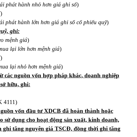
tái phát hành nhỏ hơn giá ghi sổ
)
ổ
)
ái phát hành lớn hơn giá ghi sổ cổ phiếu quỹ
)
uỹ, ghi:
o mệnh giá
)
mua lại lớn hơn mệnh giá
)
ổ
)
mua lại nhỏ hơn mệnh giá
)
 từ các nguồn vốn hợp pháp khác, doanh nghiệp
sở hữu, ghi:
K 4111)
 nguồn vốn đầu tư XDCB đã hoàn thành hoặc
 sử dụng cho hoạt động sản xuất, kinh doanh,
n ghi tăng nguyên giá TSCĐ, đồng thời ghi tăng