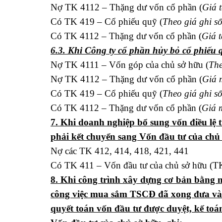
Nợ TK 4112 – Thặng dư vốn cổ phần (
Giá 
Có TK 419 – Cổ phiếu quỹ (
Theo giá ghi s
Có TK 4112 – Thặng dư vốn cổ phần (
Giá t
6.3. Khi Công ty cổ phần hủy bỏ cổ phiếu q
Nợ TK 4111 – Vốn góp của chủ sở hữu (
The
Nợ TK 4112 – Thặng dư vốn cổ phần (
Giá 
Có TK 419 – Cổ phiếu quỹ (
Theo giá ghi s
Có TK 4112 – Thặng dư vốn cổ phần (
Giá 
7. Khi doanh nghiệp bổ sung vốn điều lệ
phải kết chuyển sang Vốn đầu tư của chủ 
Nợ các TK 412, 414, 418, 421, 441
Có TK 411 – Vốn đầu tư của chủ sở hữu (T
8. Khi công trình xây dựng cơ bản bằng
công việc mua sắm TSCĐ đã xong đưa vào
quyết toán vốn đầu tư được duyệt, kế toá