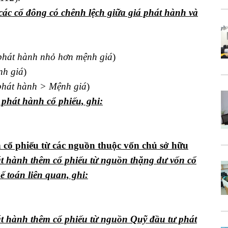
các cổ đông có chênh lệch giữa giá phát hành và
phát hành nhỏ hơn mệnh giá
)
h giá
)
phát hành > Mệnh giá
)
c phát hành cổ phiếu, ghi:
 cổ phiếu từ các nguồn thuộc vốn chủ sở hữu
t hành thêm cổ phiếu từ nguồn thặng dư vốn cổ
ế toán liên quan, ghi:
t hành thêm cổ phiếu từ nguồn Quỹ đầu tư phát