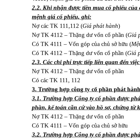
2.2. Khi nhận được tiền mua cổ phiếu của 
mệnh giá cổ phiếu, ghi:
Nợ các TK 111,112 (
Giá phát hành
)
Nợ TK 4112 – Thặng dư vốn cổ phần (
Giá 
Có TK 4111 – Vốn góp của chủ sở hữu (
Mện
Có TK 4112 – Thặng dư vốn cổ phần (
Giá 
2.3. Các chi phí trực tiếp liên quan đến việ
Nợ TK 4112 – Thặng dư vốn cổ phần
Có các TK 111, 112
3. Trường hợp công ty cổ phần phát hành
3.1. Trường hợp Công ty cổ phần được phá
phần, kế toán căn cứ vào hồ sơ, chứng từ k
Nợ TK 4112 – Thặng dư vốn cổ phần
Có TK 4111 – Vốn góp của chủ sở hữu
3.2. Trường hợp Công ty cổ phần được phá