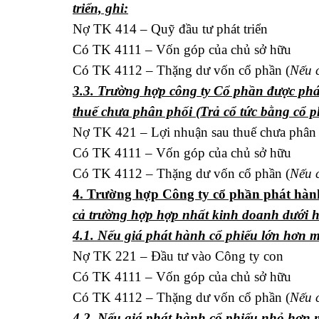
triển, ghi:
Nợ TK 414 – Quỹ đầu tư phát triển
Có TK 4111 – Vốn góp của chủ sở hữu
Có TK 4112 – Thặng dư vốn cổ phần (
Nếu 
3.3. Trường hợp công ty Cổ phần được phá
thuế chưa phân phối (Trả cổ tức bằng cổ ph
Nợ TK 421 – Lợi nhuận sau thuế chưa phân
Có TK 4111 – Vốn góp của chủ sở hữu
Có TK 4112 – Thặng dư vốn cổ phần (
Nếu 
4. Trường hợp Công ty cổ phần phát hành
cả trường hợp hợp nhất kinh doanh dưới h
4.1. Nếu giá phát hành cổ phiếu lớn hơn m
Nợ TK 221 – Đầu tư vào Công ty con
Có TK 4111 – Vốn góp của chủ sở hữu
Có TK 4112 – Thặng dư vốn cổ phần (
Nếu 
4.2. Nếu giá phát hành cổ phiếu nhỏ hơn 