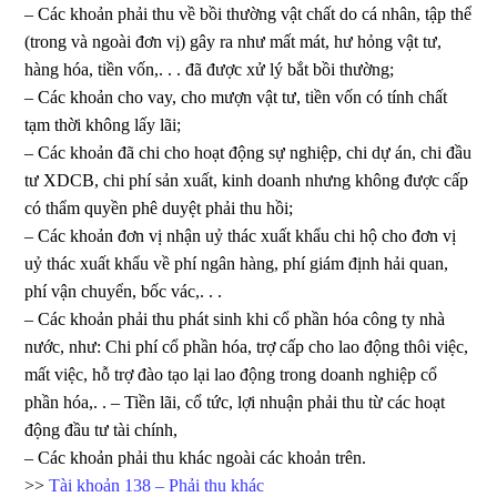
– Các khoản phải thu về bồi thường vật chất do cá nhân, tập thể
(trong và ngoài đơn vị) gây ra như mất mát, hư hỏng vật tư,
hàng hóa, tiền vốn,. . . đã được xử lý bắt bồi thường;
– Các khoản cho vay, cho mượn vật tư, tiền vốn có tính chất
tạm thời không lấy lãi;
– Các khoản đã chi cho hoạt động sự nghiệp, chi dự án, chi đầu
tư XDCB, chi phí sản xuất, kinh doanh nhưng không được cấp
có thẩm quyền phê duyệt phải thu hồi;
– Các khoản đơn vị nhận uỷ thác xuất khẩu chi hộ cho đơn vị
uỷ thác xuất khẩu về phí ngân hàng, phí giám định hải quan,
phí vận chuyển, bốc vác,. . .
– Các khoản phải thu phát sinh khi cổ phần hóa công ty nhà
nước, như: Chi phí cổ phần hóa, trợ cấp cho lao động thôi việc,
mất việc, hỗ trợ đào tạo lại lao động trong doanh nghiệp cổ
phần hóa,. . – Tiền lãi, cổ tức, lợi nhuận phải thu từ các hoạt
động đầu tư tài chính,
– Các khoản phải thu khác ngoài các khoản trên.
>>
Tài khoản 138 – Phải thu khác