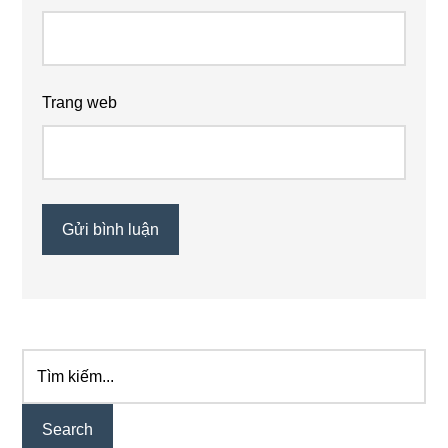
Trang web
Tìm
Primary
kiếm...
Sidebar