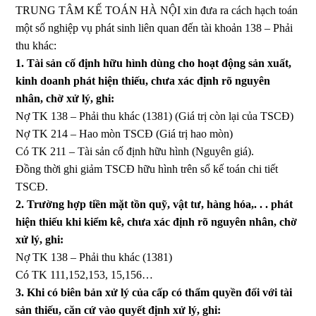
TRUNG TÂM KẾ TOÁN HÀ NỘI xin đưa ra cách hạch toán
một số nghiệp vụ phát sinh liên quan đến tài khoản 138 – Phải
thu khác:
1. Tài sản cố định hữu hình dùng cho hoạt động sản xuất,
kinh doanh phát hiện thiếu, chưa xác định rõ nguyên
nhân, chờ xử lý, ghi:
Nợ TK 138 – Phải thu khác (1381) (Giá trị còn lại của TSCĐ)
Nợ TK 214 – Hao mòn TSCĐ (Giá trị hao mòn)
Có TK 211 – Tài sản cố định hữu hình (Nguyên giá).
Đồng thời ghi giảm TSCĐ hữu hình trên sổ kế toán chi tiết
TSCĐ.
2. Trường hợp tiền mặt tồn quỹ, vật tư, hàng hóa,. . . phát
hiện thiếu khi kiểm kê, chưa xác định rõ nguyên nhân, chờ
xử lý, ghi:
Nợ TK 138 – Phải thu khác (1381)
Có TK 111,152,153, 15,156…
3. Khi có biên bản xử lý của cấp có thẩm quyền đối với tài
sản thiếu, căn cứ vào quyết định xử lý, ghi: