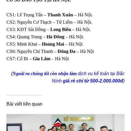
CS1: Lê Trọng Tấn –
Thanh Xuân
– Hà Nội.
CS2: Nguyễn Cơ Thạch – Từ Liêm – Hà Nội.
CS3: KĐT Sài Đồng –
Long Biên
– Hà Nội.
CS4: Quang Trung –
Hà Đông
– Hà Nội.
CS5: Minh Khai –
Hoàng Mai
– Hà Nội
CS6: Nguyễn Chí Thanh –
Đống Đa
– Hà Nội
CS7: Cổ Bi –
Gia Lâm
– Hà Nội
(
Ngoài ra chúng tôi còn nhận làm
dịch vụ kế toán tại Bắc
Ninh
giá rẻ chỉ từ 500-2.000.000đ
)
Bài viết liên quan