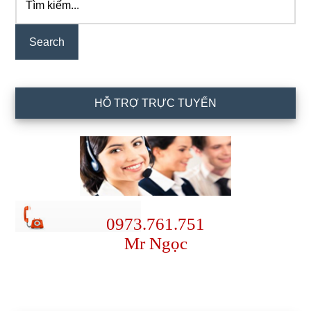
kiếm...
Sidebar
HỖ TRỢ TRỰC TUYẾN
0973.761.751
Mr Ngọc