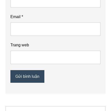
Email
*
Trang web
Tìm
Primary