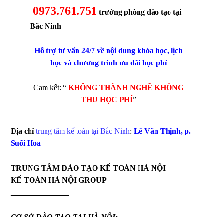
0973.761.751
trưởng phòng đào tạo tại
Bắc Ninh
Hỗ trợ tư vấn 24/7 về nội dung khóa học, lịch
học và chương trình ưu đãi học phí
Cam kết: “
KHÔNG THÀNH NGHỀ KHÔNG
THU HỌC PHÍ
”
Địa chỉ
trung tâm kế toán tại Bắc Ninh
:
Lê Văn Thịnh, p.
Suối Hoa
TRUNG TÂM ĐÀO TẠO KẾ TOÁN HÀ NỘI
KẾ TOÁN HÀ NỘI GROUP
_______________
CƠ SỞ ĐÀO TẠO
TẠI HÀ NỘI: