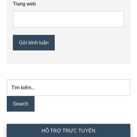
Trang web
Tìm
Primary
kiếm...
Sidebar
HỖ TRỢ TRỰC TUYẾN