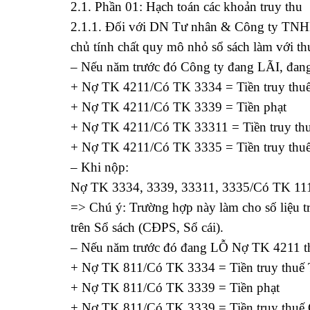
2.1. Phần 01: Hạch toán các khoản truy thu
2.1.1. Đối với DN Tư nhân & Công ty TNHH 
chủ tính chất quy mô nhỏ sổ sách làm với thu
– Nếu năm trước đó Công ty đang LÃI, đan
+ Nợ TK 4211/Có TK 3334 = Tiền truy th
+ Nợ TK 4211/Có TK 3339 = Tiền phạt
+ Nợ TK 4211/Có TK 33311 = Tiền truy t
+ Nợ TK 4211/Có TK 3335 = Tiền truy th
– Khi nộp:
Nợ TK 3334, 3339, 33311, 3335/Có TK 111
=> Chú ý: Trường hợp này làm cho số liê
trên Sổ sách (CĐPS, Sổ cái).
– Nếu năm trước đó đang LỖ Nợ TK 4211 th
+ Nợ TK 811/Có TK 3334 = Tiền truy thu
+ Nợ TK 811/Có TK 3339 = Tiền phạt
+ Nợ TK 811/Có TK 3339 = Tiền truy thu