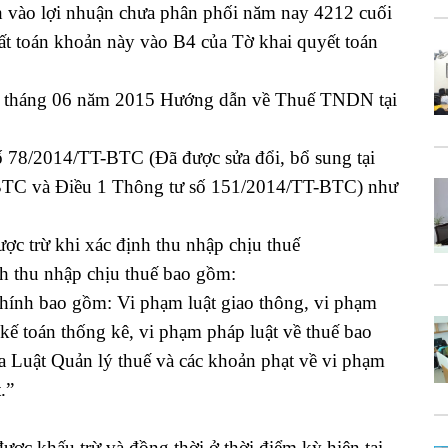
 vào lợi nhuận chưa phân phối năm nay 4212 cuối
 toán khoản này vào B4 của Tờ khai quyết toán
 tháng 06 năm 2015 Hướng dẫn về Thuế TNDN tại
ố 78/2014/TT-BTC (Đã được sửa đổi, bổ sung tại
BTC và Điều 1 Thông tư số 151/2014/TT-BTC) như
ợc trừ khi xác định thu nhập chịu thuế
nh thu nhập chịu thuế bao gồm:
chính bao gồm: Vi phạm luật giao thông, vi phạm
kế toán thống kê, vi phạm pháp luật về thuế bao
a Luật Quản lý thuế và các khoản phạt về vi phạm
.”
hấu trừ và đồng thời ở thời điểm kỳ hiện tại