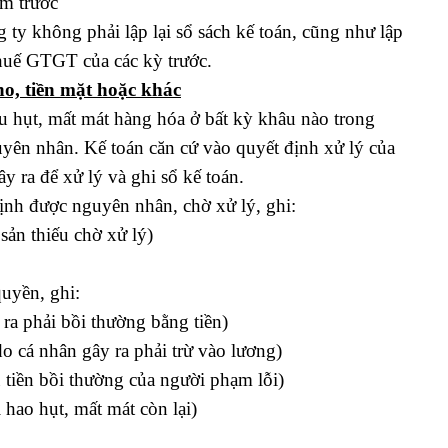
m trước
 ty không phải lập lại sổ sách kế toán, cũng như lập
thuế GTGT của các kỳ trước.
ho, tiền mặt hoặc khác
u hụt, mất mát hàng hóa ở bất kỳ khâu nào trong
uyên nhân. Kế toán căn cứ vào quyết định xử lý của
 ra để xử lý và ghi sổ kế toán.
định được nguyên nhân, chờ xử lý, ghi:
ản thiếu chờ xử lý)
quyền, ghi:
a phải bồi thường bằng tiền)
o cá nhân gây ra phải trừ vào lương)
 tiền bồi thường của người phạm lỗi)
hao hụt, mất mát còn lại)