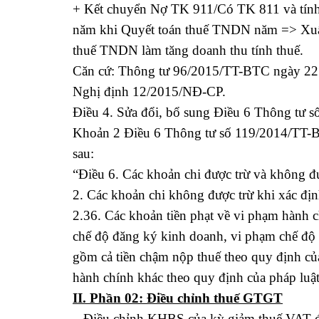
+ Kết chuyển Nợ TK 911/Có TK 811 và tính
năm khi Quyết toán thuế TNDN năm => Xuất
thuế TNDN làm tăng doanh thu tính thuế.
Căn cứ: Thông tư 96/2015/TT-BTC ngày 22
Nghị định 12/2015/NĐ-CP.
Điều 4. Sửa đổi, bổ sung Điều 6 Thông tư s
Khoản 2 Điều 6 Thông tư số 119/2014/TT-
sau:
“Điều 6. Các khoản chi được trừ và không đư
2. Các khoản chi không được trừ khi xác đị
2.36. Các khoản tiền phạt về vi phạm hành 
chế độ đăng ký kinh doanh, vi phạm chế độ 
gồm cả tiền chậm nộp thuế theo quy định củ
hành chính khác theo quy định của pháp luật
II. Phần 02: Điều chỉnh thuế GTGT
– Điều chỉnh KHBS của kỳ giảm thuế VAT được k