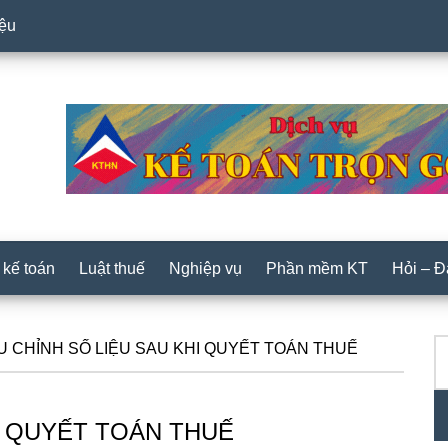
iệu
 kế toán
Luật thuế
Nghiệp vụ
Phần mềm KT
Hỏi – 
T
P
U CHỈNH SỐ LIỆU SAU KHI QUYẾT TOÁN THUẾ
ki
S
I QUYẾT TOÁN THUẾ