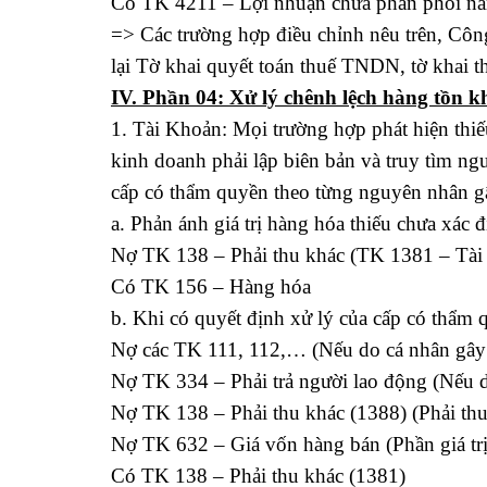
Có TK 4211 – Lợi nhuận chưa phân phối nă
=> Các trường hợp điều chỉnh nêu trên, Công
lại Tờ khai quyết toán thuế TNDN, tờ khai 
IV. Phần 04: Xử lý chênh lệch hàng tồn k
1. Tài Khoản: Mọi trường hợp phát hiện thiế
kinh doanh phải lập biên bản và truy tìm ng
cấp có thẩm quyền theo từng nguyên nhân gây
a. Phản ánh giá trị hàng hóa thiếu chưa xác 
Nợ TK 138 – Phải thu khác (TK 1381 – Tài s
Có TK 156 – Hàng hóa
b. Khi có quyết định xử lý của cấp có thẩm 
Nợ các TK 111, 112,… (Nếu do cá nhân gây r
Nợ TK 334 – Phải trả người lao động (Nếu d
Nợ TK 138 – Phải thu khác (1388) (Phải thu
Nợ TK 632 – Giá vốn hàng bán (Phần giá trị 
Có TK 138 – Phải thu khác (1381)