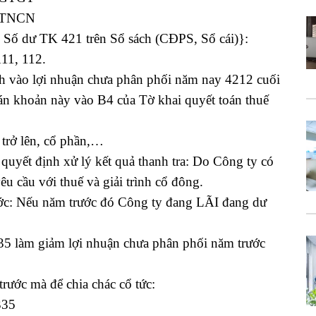
ế TNCN
ố dư TK 421 trên Sổ sách (CĐPS, Sổ cái)}:
11, 112.
 vào lợi nhuận chưa phân phối năm nay 4212 cuối
n khoản này vào B4 của Tờ khai quyết toán thuế
trở lên, cổ phần,…
quyết định xử lý kết quả thanh tra: Do Công ty có
u cầu với thuế và giải trình cổ đông.
ước: Nếu năm trước đó Công ty đang LÃI đang dư
 làm giảm lợi nhuận chưa phân phối năm trước
rước mà để chia chác cổ tức:
335