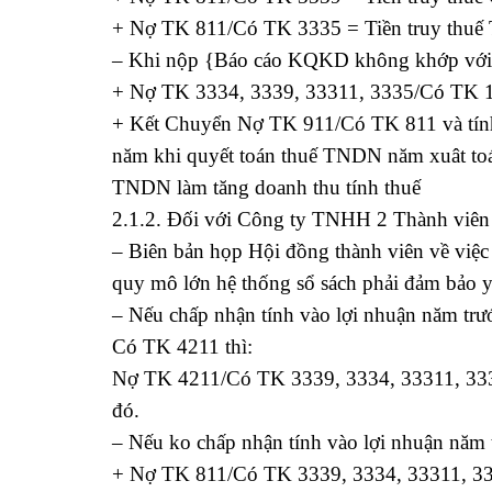
+ Nợ TK 811/Có TK 3335 = Tiền truy thu
– Khi nộp {Báo cáo KQKD không khớp với S
+ Nợ TK 3334, 3339, 33311, 3335/Có TK 1
+ Kết Chuyển Nợ TK 911/Có TK 811 và tính
năm khi quyết toán thuế TNDN năm xuât toá
TNDN làm tăng doanh thu tính thuế
2.1.2. Đối với Công ty TNHH 2 Thành viên 
– Biên bản họp Hội đồng thành viên về việc 
quy mô lớn hệ thống sổ sách phải đảm bảo yê
– Nếu chấp nhận tính vào lợi nhuận năm tr
Có TK 4211 thì:
Nợ TK 4211/Có TK 3339, 3334, 33311, 3335
đó.
– Nếu ko chấp nhận tính vào lợi nhuận năm t
+ Nợ TK 811/Có TK 3339, 3334, 33311, 3