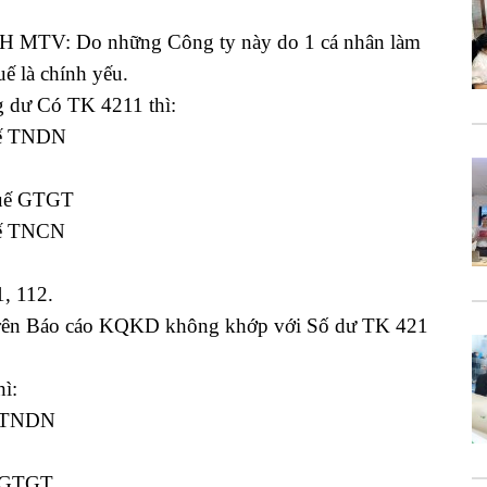
MTV: Do những Công ty này do 1 cá nhân làm
ế là chính yếu.
g dư Có TK 4211 thì:
uế TNDN
huế GTGT
uế TNCN
, 112.
̣u trên Báo cáo KQKD không khớp với Số dư TK 421
ì:
ế TNDN
ế GTGT