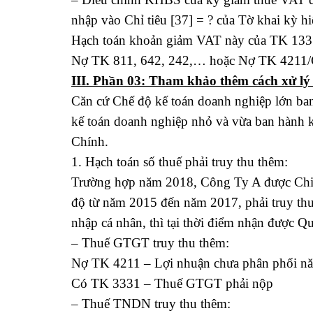
nhập vào Chỉ tiêu [37] = ? của Tờ khai kỳ hi
Hạch toán khoản giảm VAT này của TK 1331
Nợ TK 811, 642, 242,… hoặc Nợ TK 4211/
III. Phần 03: Tham khảo thêm cách xử l
Căn cứ Chế độ kế toán doanh nghiệp lớn b
kế toán doanh nghiệp nhỏ và vừa ban hành
Chính.
1. Hạch toán số thuế phải truy thu thêm:
Trường hợp năm 2018, Công Ty A được Chi C
độ từ năm 2015 đến năm 2017, phải truy th
nhập cá nhân, thì tại thời điểm nhận được Q
– Thuế GTGT truy thu thêm:
Nợ TK 4211 – Lợi nhuận chưa phân phối nă
Có TK 3331 – Thuế GTGT phải nộp
– Thuế TNDN truy thu thêm: