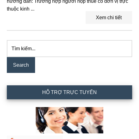
hướng dẫn: Trường hợp người nộp thuế có đơn vị trực
thuộc kinh ...
Xem chi tiết
Tìm
Primary
kiếm...
Sidebar
HỖ TRỢ TRỰC TUYẾN