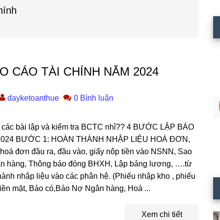
hính
 CÁO TÀI CHÍNH NĂM 2024
dayketoanthue
0 Bình luận
ên các bài lập và kiểm tra BCTC nhỉ?? 4 BƯỚC LẬP BÁO
2024 BƯỚC 1: HOÀN THÀNH NHẬP LIỆU HOÁ ĐƠN,
á đơn đầu ra, đầu vào, giấy nôp tiền vào NSNN, Sao
ân hàng, Thông báo đóng BHXH, Lập bảng lương, ….từ
hành nhập liệu vào các phân hệ. (Phiếu nhập kho , phiếu
 tiền mặt, Báo có,Báo Nợ Ngân hàng, Hoá ...
Xem chi tiết