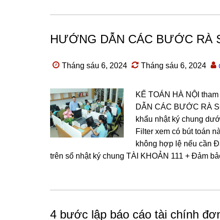
HƯỚNG DẪN CÁC BƯỚC RÀ S
Tháng sáu 6, 2024
Tháng sáu 6, 2024
KẾ TOÁN HÀ NỘI tham k
DẪN CÁC BƯỚC RÀ SO
khẩu nhật ký chung dưới
Filter xem có bút toán 
không hợp lệ nếu cần Đả
trên sổ nhật ký chung TÀI KHOẢN 111 + Đảm bảo 
4 bước lập báo cáo tài chính đơ