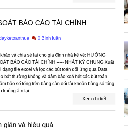
OÁT BÁO CÁO TÀI CHÍNH
dayketoanthue
0 Bình luận
hảo và chia sẻ lại cho gia đình nhà kế về: HƯỚNG
ÁT BÁO CÁO TÀI CHÍNH ----- NHẬT KÝ CHUNG Xuất
 dạng file excel và lọc các bút toán đối ứng qua Data
nào bất thường không và đảm bảo xoá hết các bút toán
m bảo số tổng trên bảng cân đối tài khoản bằng số tổng
không âm tại ...
Xem chi tiết
n giản và hiệu quả