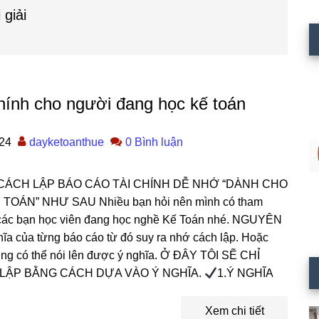
 giải
hính cho người đang học kế toán
24
dayketoanthue
0 Bình luận
CÁCH LẬP BÁO CÁO TÀI CHÍNH DỄ NHỚ “DÀNH CHO
OÁN” NHƯ SAU Nhiều bạn hỏi nên mình có tham
o các bạn học viên đang học nghề Kế Toán nhé. NGUYÊN
ĩa của từng báo cáo từ đó suy ra nhớ cách lập. Hoặc
ũng có thể nói lên được ý nghĩa. Ở ĐÂY TÔI SẼ CHỈ
LẬP BẰNG CÁCH DỰA VÀO Ý NGHĨA.
1.Ý NGHĨA
Xem chi tiết