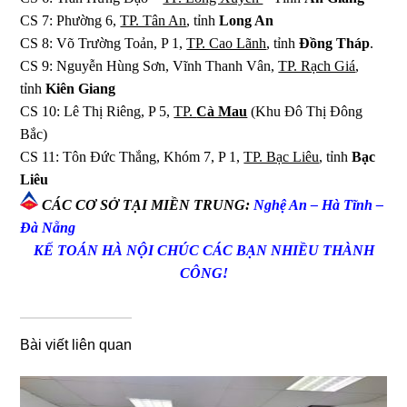
CS 7: Phường 6,
TP. Tân An
, tỉnh
Long An
CS 8: Võ Trường Toản, P 1,
TP. Cao Lãnh
, tỉnh
Đồng Tháp
.
CS 9: Nguyễn Hùng Sơn, Vĩnh Thanh Vân,
TP. Rạch Giá
,
tỉnh
Kiên Giang
CS 10: Lê Thị Riêng, P 5,
TP.
Cà Mau
(Khu Đô Thị Đông
Bắc)
CS 11: Tôn Đức Thắng, Khóm 7, P 1,
TP. Bạc Liêu
, tỉnh
Bạc
Liêu
CÁC CƠ SỞ TẠI MIỀN TRUNG:
Nghệ An – Hà Tĩnh –
Đà Nẵng
KẾ TOÁN HÀ NỘI CHÚC CÁC BẠN NHIỀU THÀNH
CÔNG!
Bài viết liên quan