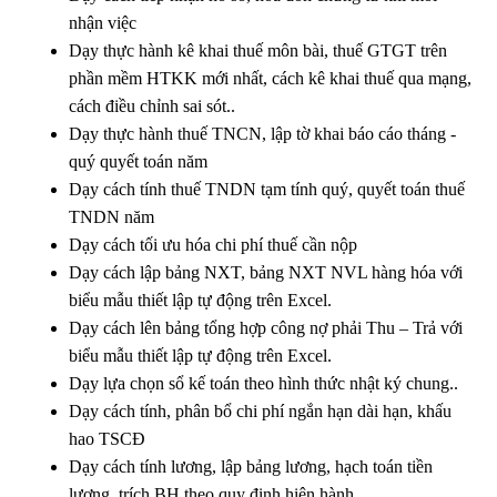
nhận việc
Dạy thực hành kê khai thuế môn bài, thuế GTGT trên
phần mềm HTKK mới nhất, cách kê khai thuế qua mạng,
cách điều chỉnh sai sót..
Dạy thực hành thuế TNCN, lập tờ khai báo cáo tháng -
quý quyết toán năm
Dạy cách tính thuế TNDN tạm tính quý, quyết toán thuế
TNDN năm
Dạy cách tối ưu hóa chi phí thuế cần nộp
Dạy cách lập bảng NXT, bảng NXT NVL hàng hóa với
biểu mẫu thiết lập tự động trên Excel.
Dạy cách lên bảng tổng hợp công nợ phải Thu – Trả với
biểu mẫu thiết lập tự động trên Excel.
Dạy lựa chọn sổ kế toán theo hình thức nhật ký chung..
Dạy cách tính, phân bổ chi phí ngắn hạn dài hạn, khấu
hao TSCĐ
Dạy cách tính lương, lập bảng lương, hạch toán tiền
lương, trích BH theo quy định hiện hành