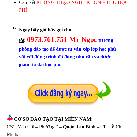
Cam kết
KHÔNG THẠO NGHỀ KHÔNG THU HỌC
PHÍ
Ngay bây giờ hãy gọi cho
0973.761.751 Mr Ngọc
tôi
:
trưởng
phòng đào tạo để được tư vấn xếp lớp học phù
với với đúng trình độ đúng nhu cầu và được
giảm ưu đãi học phí.
CƠ SỞ ĐÀO TẠO
TẠI MIỀN NAM:
CS1: Vân Côi – Phường 7 –
Quận Tân Bình
– TP. Hồ Chí
Minh.