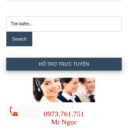
Tìm
Primary
kiếm...
Sidebar
HỖ TRỢ TRỰC TUYẾN
0973.761.751
Mr Ngọc