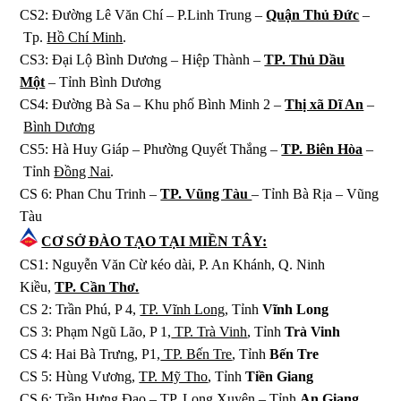
CS2: Đường Lê Văn Chí – P.Linh Trung –
Quận Thủ Đức
–
Tp.
Hồ Chí Minh
.
CS3: Đại Lộ Bình Dương – Hiệp Thành –
TP. Thủ Dầu
Một
– Tỉnh Bình Dương
CS4: Đường Bà Sa – Khu phố Bình Minh 2 –
Thị xã Dĩ An
–
Bình Dương
CS5: Hà Huy Giáp – Phường Quyết Thắng –
TP. Biên Hòa
–
Tỉnh
Đồng Nai
.
CS 6: Phan Chu Trinh –
TP. Vũng Tàu
– Tỉnh Bà Rịa – Vũng
Tàu
CƠ SỞ ĐÀO TẠO TẠI MIỀN TÂY:
CS1: Nguyễn Văn Cừ kéo dài, P. An Khánh, Q. Ninh
Kiều,
TP. Cần Thơ.
CS 2: Trần Phú, P 4,
TP. Vĩnh Long,
Tỉnh
Vĩnh Long
CS 3: Phạm Ngũ Lão, P 1,
TP. Trà Vinh
, Tỉnh
Trà Vinh
CS 4: Hai Bà Trưng, P1,
TP. Bến Tre
, Tỉnh
Bến Tre
CS 5: Hùng Vương,
TP. Mỹ Tho
, Tỉnh
Tiền Giang
CS 6: Trần Hưng Đạo –
TP. Long Xuyên
– Tỉnh
An Giang