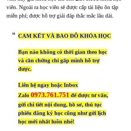
viên. Ngoài ra học viên sẽ được cấp tài liệu ôn tập
miễn phí; được hỗ trợ giải đáp thắc mắc lâu dài.
CAM KẾT VÀ BAO ĐỖ KHÓA HỌC
Bạn nào không có thời gian theo học
và cần chứng chỉ gấp mình hỗ trợ
được.
Liên hệ ngay hoặc Inbox
0973.761.751
Zalo
để được tư vấn,
gửi chi tiết nội dung, hồ sơ, thủ tục
phiếu đăng ký học cũng như gửi lịch
học mới nhất luôn nhé!