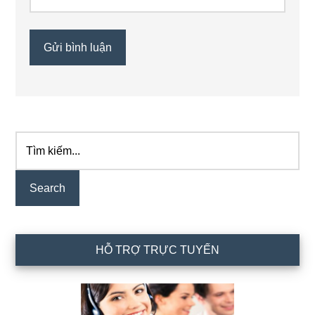
Tìm
Primary
kiếm...
Sidebar
HỖ TRỢ TRỰC TUYẾN