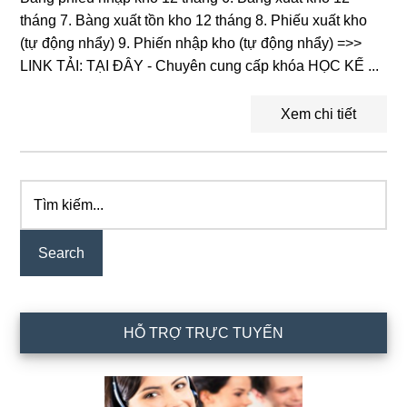
tháng 7. Bàng xuất tồn kho 12 tháng 8. Phiếu xuất kho
(tự động nhẩy) 9. Phiến nhập kho (tự động nhẩy) =>>
LINK TẢI: TẠI ĐÂY - Chuyên cung cấp khóa HỌC KẾ ...
Xem chi tiết
Tìm
Primary
kiếm...
Sidebar
HỖ TRỢ TRỰC TUYẾN