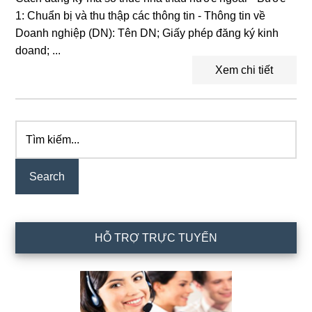
1: Chuẩn bị và thu thập các thông tin - Thông tin về
Doanh nghiệp (DN): Tên DN; Giấy phép đăng ký kinh
doand; ...
Xem chi tiết
Tìm
Primary
kiếm...
Sidebar
HỖ TRỢ TRỰC TUYẾN