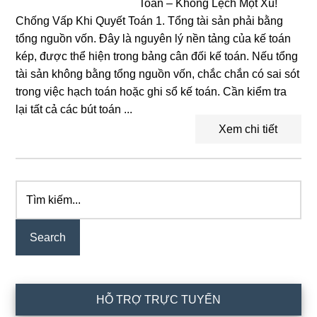
Toán – Không Lệch Một Xu!
Chống Vấp Khi Quyết Toán 1. Tổng tài sản phải bằng
tổng nguồn vốn. Đây là nguyên lý nền tảng của kế toán
kép, được thể hiện trong bảng cân đối kế toán. Nếu tổng
tài sản không bằng tổng nguồn vốn, chắc chắn có sai sót
trong việc hạch toán hoặc ghi sổ kế toán. Cần kiểm tra
lại tất cả các bút toán ...
Xem chi tiết
Tìm
Primary
kiếm...
Sidebar
HỖ TRỢ TRỰC TUYẾN