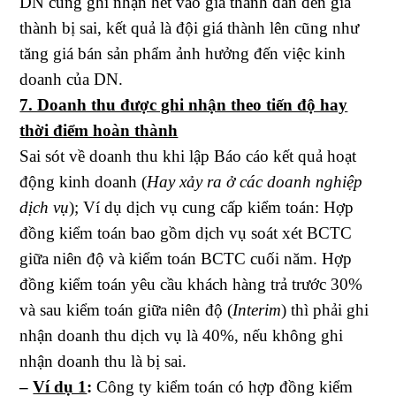
DN cũng ghi nhận hết vào giá thành dẫn đến giá
thành bị sai, kết quả là đội giá thành lên cũng như
tăng giá bán sản phẩm ảnh hưởng đến việc kinh
doanh của DN.
7. Doanh thu được ghi nhận theo tiến độ hay
thời điểm hoàn thành
Sai sót về doanh thu khi lập Báo cáo kết quả hoạt
động kinh doanh (
Hay xảy ra ở các doanh nghiệp
dịch vụ
); Ví dụ dịch vụ cung cấp kiểm toán: Hợp
đồng kiểm toán bao gồm dịch vụ soát xét BCTC
giữa niên độ và kiểm toán BCTC cuối năm. Hợp
đồng kiểm toán yêu cầu khách hàng trả trước 30%
và sau kiểm toán giữa niên độ (
Interim
) thì phải ghi
nhận doanh thu dịch vụ là 40%, nếu không ghi
nhận doanh thu là bị sai.
–
Ví dụ 1
:
Công ty kiểm toán có hợp đồng kiểm