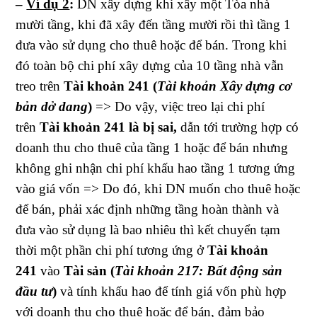
–
Ví dụ 2
:
DN xây dựng khi xây một Tòa nhà
mười tầng, khi đã xây đến tầng mười rồi thì tầng 1
đưa vào sử dụng cho thuê hoặc để bán. Trong khi
đó toàn bộ chi phí xây dựng của 10 tầng nhà vẫn
treo trên
Tài khoản 241 (
Tài khoản Xây dựng cơ
bản dở dang
)
=> Do vậy, việc treo lại chi phí
trên
Tài khoản 241
là bị sai,
dẫn tới trường hợp có
doanh thu cho thuê của tầng 1 hoặc để bán nhưng
không ghi nhận chi phí khấu hao tầng 1 tương ứng
vào giá vốn => Do đó, khi DN muốn cho thuê hoặc
để bán, phải xác định những tầng hoàn thành và
đưa vào sử dụng là bao nhiêu thì kết chuyển tạm
thời một phần chi phí tương ứng ở
Tài khoản
241
vào
Tài sản
(
Tài khoản 217: Bất động sản
đầu tư
)
và tính khấu hao để tính giá vốn phù hợp
với doanh thu cho thuê hoặc để bán, đảm bảo