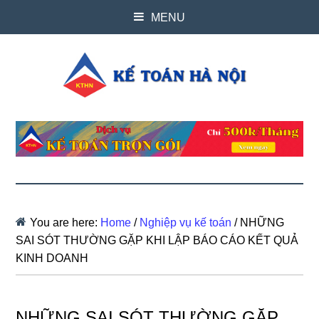
MENU
You are here:
Home
/
Nghiệp vụ kế toán
/
NHỮNG
SAI SÓT THƯỜNG GẶP KHI LẬP BÁO CÁO KẾT QUẢ
KINH DOANH
NHỮNG SAI SÓT THƯỜNG GẶP