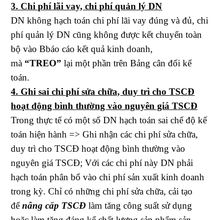
3. Chi phí lãi vay, chi phí quản lý DN
DN không hạch toán chi phí lãi vay đúng và đủ, chi
phí quản lý DN cũng không được kết chuyển toàn
bộ vào Bbáo cáo kết quả kinh doanh,
mà
“TREO”
lại một phần trên Bảng cân đối kế
toán.
4. Ghi sai chi phí sửa chữa, duy trì cho TSCĐ
hoạt động bình thường vào nguyên giá TSCĐ
Trong thực tế có một số DN hạch toán sai chế độ kế
toán hiện hành => Ghi nhận các chi phí sửa chữa,
duy trì cho TSCĐ hoạt động bình thường vào
nguyên giá TSCĐ; Với các chi phí này DN phải
hạch toán phân bổ vào chi phí sản xuất kinh doanh
trong kỳ. Chỉ có những chi phí sửa chữa, cải tạo
để
nâng cấp TSCĐ
làm tăng công suất sử dụng
hoặc làm tăng đáng kể chất lượng sản phẩm sản