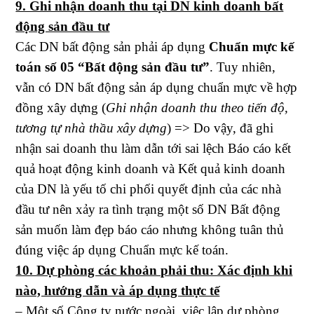
9. Ghi nhận doanh thu tại DN kinh doanh bất
động sản đầu tư
Các DN bất động sản phải áp dụng
Chuẩn mực kế
toán số 05
“Bất động sản đầu tư”
. Tuy nhiên,
vẫn có DN bất động sản áp dụng chuẩn mực về hợp
đồng xây dựng (
Ghi nhận doanh thu theo tiến độ,
tương tự nhà thầu xây dựng
) => Do vậy, đã ghi
nhận sai doanh thu làm dẫn tới sai lệch Báo cáo kết
quả hoạt động kinh doanh và Kết quả kinh doanh
của DN là yếu tố chi phối quyết định của các nhà
đầu tư nên xảy ra tình trạng một số DN Bất động
sản muốn làm đẹp báo cáo nhưng không tuân thủ
đúng việc áp dụng Chuẩn mực kế toán.
10. Dự phòng các khoản phải thu: Xác định khi
nào, hướng dẫn và áp dụng thực tế
– Một số Công ty nước ngoài, việc lập dự phòng