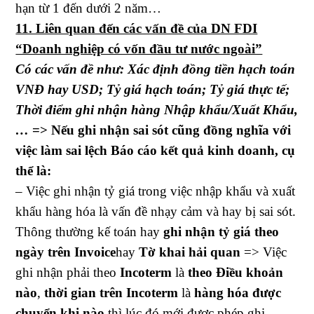
hạn từ 1 đến dưới 2 năm…
11. Liên quan đến các vấn đề của DN FDI
“Doanh nghiệp có vốn đầu tư nước ngoài”
Có các vấn đề như: Xác định đồng tiền hạch toán
VNĐ hay USD; Tỷ giá hạch toán; Tỷ giá thực tế;
Thời điểm ghi nhận hàng Nhập khẩu/Xuất Khẩu,
…
=> Nếu ghi nhận sai sót cũng đồng nghĩa với
việc làm sai lệch Báo cáo kết quả kinh doanh, cụ
thể là:
– Việc ghi nhận tỷ giá trong việc nhập khẩu và xuất
khẩu hàng hóa là vấn đề nhạy cảm và hay bị sai sót.
Thông thường kế toán hay
ghi nhận tỷ giá theo
ngày trên
Invoice
hay
Tờ khai hải quan
=> Việc
ghi nhận phải theo
Incoterm
là
theo Điều khoản
nào
,
thời gian trên Incoterm
là
hàng hóa được
chuyển khi nào
thì lúc đó mới được phép ghi