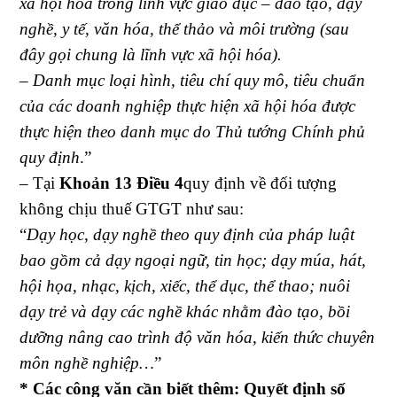
xã hội hóa trong lĩnh vực giáo dục – đào tạo, dạy
nghề, y tế, văn hóa, thể thảo và môi trường (sau
đây gọi chung là lĩnh vực xã hội hóa).
– Danh mục loại hình, tiêu chí quy mô, tiêu chuẩn
của các doanh nghiệp thực hiện xã hội hóa được
thực hiện theo danh mục do Thủ tướng Chính phủ
quy định
.”
– Tại
Khoản 13 Điều 4
quy định về đối tượng
không chịu thuế GTGT như sau:
“
Dạy học, dạy nghề theo quy định của pháp luật
bao gồm cả dạy ngoại ngữ, tin học; dạy múa, hát,
hội họa, nhạc, kịch, xiếc, thể dục, thể thao; nuôi
dạy trẻ và dạy các nghề khác nhằm đào tạo, bồi
dưỡng nâng cao trình độ văn hóa, kiến thức chuyên
môn nghề nghiệp…
”
* Các công văn cần biết thêm: Quyết định số