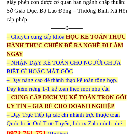
giấy phép con được cơ quan ban ngành chấp thuận:
Sở Giáo Dục, Bộ Lao Động – Thương Binh Xã Hội
cấp phép
——–0——–
– Chuyên cung cấp khóa
HỌC KẾ TOÁN THỰC
HÀNH THỰC CHIẾN ĐỂ RA NGHỀ ĐI LÀM
NGAY
– NHẬN DẠY KẾ TOÁN CHO NGƯỜI CHƯA
BIẾT GÌ HOẶC MẤT GỐC
– Dạy nâng cao để thành thạo kế toán tổng hợp.
Dạy kèm riêng 1-1 kế toán theo mọi nhu cầu
–
CUNG CẤP DỊCH VỤ KẾ TOÁN TRỌN GÓI
UY TÍN – GIÁ RẺ CHO DOANH NGHIỆP
– Dạy Trực Tiếp tại các chi nhánh trực thuộc toàn
Quốc hoặc Onl Trực Tuyến, Inbox Zalo mình nhé –
0973.761.751
(Hotline)