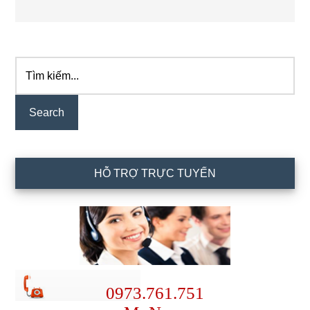
Tìm
Primary
kiếm...
Sidebar
HỖ TRỢ TRỰC TUYẾN
0973.761.751